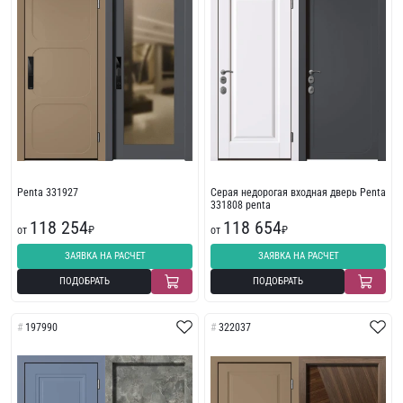
Penta 331927
Серая недорогая входная дверь Penta
331808 penta
118 254
118 654
от
₽
от
₽
ЗАЯВКА НА РАСЧЕТ
ЗАЯВКА НА РАСЧЕТ
ПОДОБРАТЬ
ПОДОБРАТЬ
197990
322037