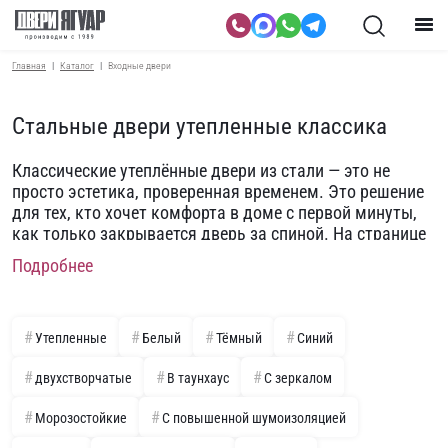
Главная
Каталог
Входные двери
Стальные двери утепленные классика
Классические утеплённые двери из стали — это не
просто эстетика, проверенная временем. Это решение
для тех, кто хочет комфорта в доме с первой минуты,
как только закрывается дверь за спиной. На странице
представлены модели с усиленной теплоизоляцией,
Подробнее
которые справляются со сквозняками, холодом и
температурными перепадами — особенно актуально
для квартир на первых и последних этажах, а также
для входных групп в загородных домах.
Утепленные
Белый
Тёмный
Синий
Такие двери всегда многослойные. В основе — прочное
двухстворчатые
В таунхаус
С зеркалом
стальное полотно, а внутренняя часть сформирована с
учётом теплотехнических характеристик: используются
Морозостойкие
С повышенной шумоизоляцией
базальтовые утеплители, минеральная вата,