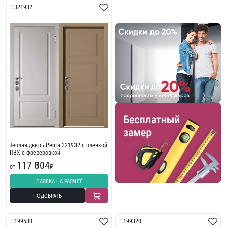
321932
Теплая дверь Penta 321932 с пленкой
ПВХ с фрезеровкой
117 804
от
₽
ЗАЯВКА НА РАСЧЕТ
ПОДОБРАТЬ
199530
199320