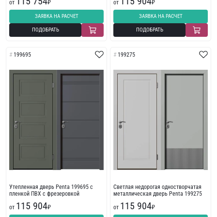
115 754
115 904
от
₽
от
₽
ЗАЯВКА НА РАСЧЕТ
ЗАЯВКА НА РАСЧЕТ
ПОДОБРАТЬ
ПОДОБРАТЬ
199695
199275
Утепленная дверь Penta 199695 с
Светлая недорогая одностворчатая
пленкой ПВХ с фрезеровкой
металлическая дверь Penta 199275
115 904
115 904
от
₽
от
₽