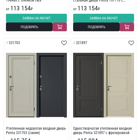
198480 с пленкой ПВХ
стальная дверь Penta 197710 с
фрезеровкой
113 154
113 154
от
₽
от
₽
ЗАЯВКА НА РАСЧЕТ
ЗАЯВКА НА РАСЧЕТ
ПОДОБРАТЬ
ПОДОБРАТЬ
331703
321897
Утепленная недорогая входная дверь
Одностворчатая утепленная входная
Penta 331703 (синяя)
дверь Penta 321897 с фрезеровкой