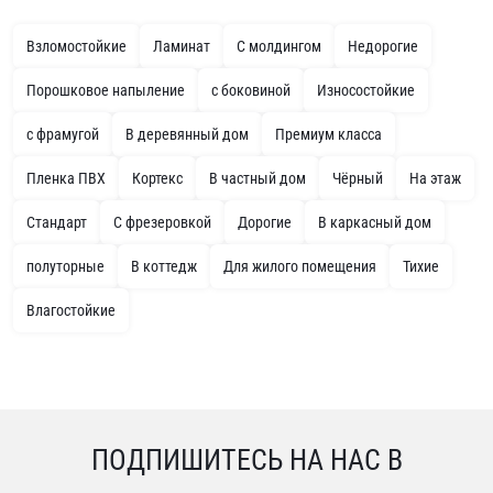
Взломостойкие
Ламинат
С молдингом
Недорогие
Порошковое напыление
с боковиной
Износостойкие
с фрамугой
В деревянный дом
Премиум класса
Пленка ПВХ
Кортекс
В частный дом
Чёрный
На этаж
Стандарт
С фрезеровкой
Дорогие
В каркасный дом
полуторные
В коттедж
Для жилого помещения
Тихие
Влагостойкие
ПОДПИШИТЕСЬ НА НАС В