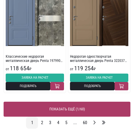
Классические недорогая
Недорогая одностворчатая
металлическая дверь Penta 197990
металлическая дверь Penta 322037
(синяя)
(бежевая)
118 654
119 254
от
₽
от
₽
ЗАЯВКА НА РАСЧЕТ
ЗАЯВКА НА РАСЧЕТ
ПОДОБРАТЬ
ПОДОБРАТЬ
ПОКАЗАТЬ ЕЩЁ (1/60)
1
2
3
4
5
...
60