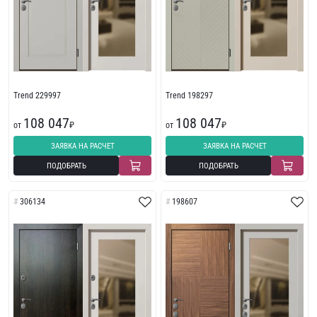
Trend 229997
Trend 198297
108 047
108 047
от
₽
от
₽
ЗАЯВКА НА РАСЧЕТ
ЗАЯВКА НА РАСЧЕТ
ПОДОБРАТЬ
ПОДОБРАТЬ
306134
198607