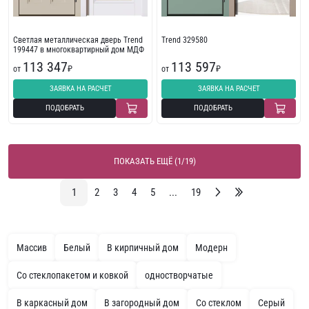
Светлая металлическая дверь Trend
Trend 329580
199447 в многоквартирный дом МДФ
113 347
113 597
от
₽
от
₽
ЗАЯВКА НА РАСЧЕТ
ЗАЯВКА НА РАСЧЕТ
ПОДОБРАТЬ
ПОДОБРАТЬ
ПОКАЗАТЬ ЕЩЁ (1/19)
1
2
3
4
5
...
19
Массив
Белый
В кирпичный дом
Модерн
Со стеклопакетом и ковкой
одностворчатые
В каркасный дом
В загородный дом
Со стеклом
Серый