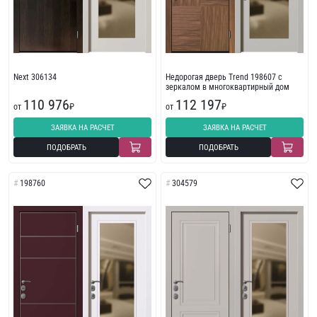
Next 306134
Недорогая дверь Trend 198607 с
зеркалом в многоквартирный дом
110 976
112 197
от
₽
от
₽
ЗАЯВКА НА РАСЧЕТ
ЗАЯВКА НА РАСЧЕТ
ПОДОБРАТЬ
ПОДОБРАТЬ
198760
304579