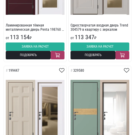
Ламинированная тёмная
Одностворчатая входная дверь Trend
металлическая дверь Penta 198760 в
304579 в квартиру с зеркалом
жилое помещение
113 154
113 347
от
₽
от
₽
ЗАЯВКА НА РАСЧЕТ
ЗАЯВКА НА РАСЧЕТ
ПОДОБРАТЬ
ПОДОБРАТЬ
199447
329580