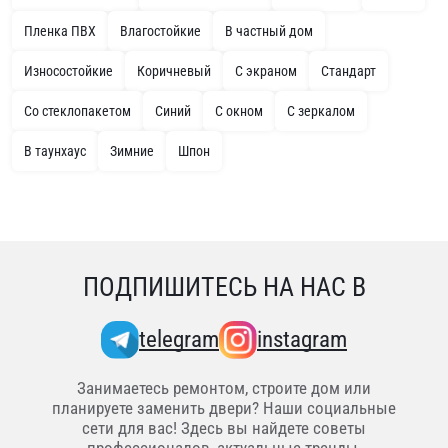
Пленка ПВХ
Влагостойкие
В частный дом
Износостойкие
Коричневый
С экраном
Стандарт
Со стеклопакетом
Синий
С окном
С зеркалом
В таунхаус
Зимние
Шпон
ПОДПИШИТЕСЬ НА НАС В
telegram
instagram
Занимаетесь ремонтом, строите дом или
планируете заменить двери? Наши социальные
сети для вас! Здесь вы найдете советы
профессионалов, актуальные тренды,