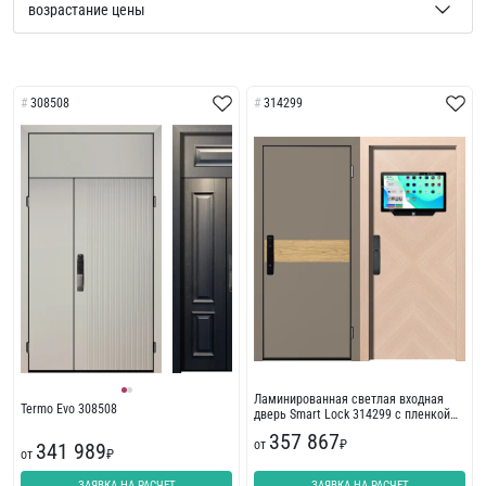
308508
314299
Ламинированная светлая входная
Termo Evo 308508
дверь Smart Lock 314299 с пленкой
ПВХ
357 867
от
₽
341 989
от
₽
ЗАЯВКА НА РАСЧЕТ
ЗАЯВКА НА РАСЧЕТ