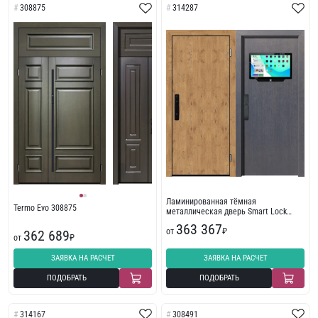
308875
314287
Ламинированная тёмная
Termo Evo 308875
металлическая дверь Smart Lock
314287 с дисплеем
363 367
от
₽
362 689
от
₽
ЗАЯВКА НА РАСЧЕТ
ЗАЯВКА НА РАСЧЕТ
ПОДОБРАТЬ
ПОДОБРАТЬ
314167
308491