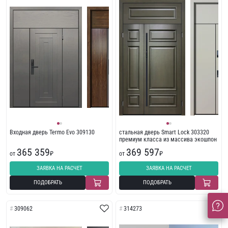
Входная дверь Termo Evo 309130
стальная дверь Smart Lock 303320
премиум класса из массива экошпон
365 359
369 597
от
₽
от
₽
ЗАЯВКА НА РАСЧЕТ
ЗАЯВКА НА РАСЧЕТ
ПОДОБРАТЬ
ПОДОБРАТЬ
309062
314273