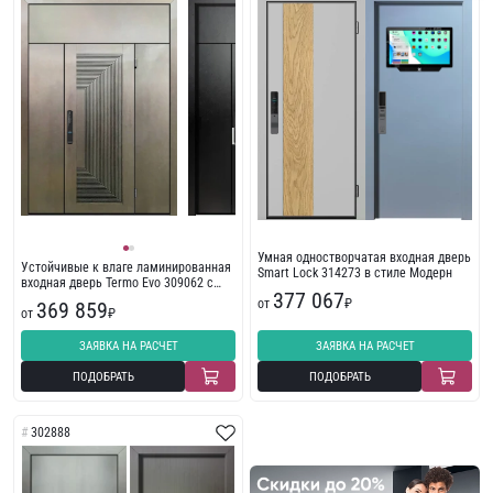
Умная одностворчатая входная дверь
Устойчивые к влаге ламинированная
Smart Lock 314273 в стиле Модерн
входная дверь Termo Evo 309062 с
377 067
пленкой ПВХ
от
₽
369 859
от
₽
ЗАЯВКА НА РАСЧЕТ
ЗАЯВКА НА РАСЧЕТ
ПОДОБРАТЬ
ПОДОБРАТЬ
302888