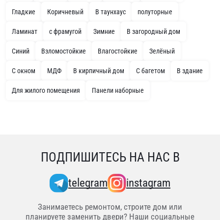
Гладкие
Коричневый
В таунхаус
полуторные
Ламинат
с фрамугой
Зимние
В загородный дом
Синий
Взломостойкие
Влагостойкие
Зелёный
С окном
МДФ
В кирпичный дом
С багетом
В здание
Для жилого помещения
Панели наборные
ПОДПИШИТЕСЬ НА НАС В
telegram
instagram
Занимаетесь ремонтом, строите дом или
планируете заменить двери? Наши социальные