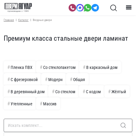
Главная
Каталог
Входные двери
Премиум класса стальные двери ламинат
Пленка ПВХ
Со стеклопакетом
В каркасный дом
С фрезеровкой
Модерн
Общая
В деревянный дом
Со стеклом
С кодом
Жёлтый
Утепленные
Массив