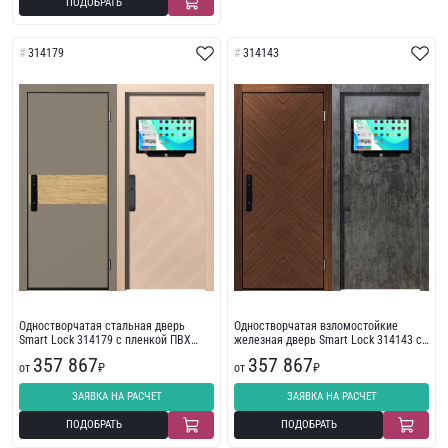
ПОДОБРАТЬ
314179
314143
Одностворчатая стальная дверь
Одностворчатая взломостойкие
Smart Lock 314179 с пленкой ПВХ
железная дверь Smart Lock 314143 с
стандарт
пленкой ПВХ
357 867
357 867
от
₽
от
₽
ЗАЯВКА НА РАСЧЕТ
ЗАЯВКА НА РАСЧЕТ
ПОДОБРАТЬ
ПОДОБРАТЬ