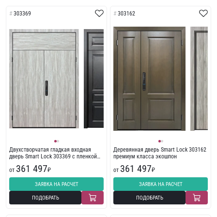
303369
303162
Двухстворчатая гладкая входная
Деревянная дверь Smart Lock 303162
дверь Smart Lock 303369 с пленкой
премиум класса экошпон
ПВХ
361 497
361 497
от
₽
от
₽
ЗАЯВКА НА РАСЧЕТ
ЗАЯВКА НА РАСЧЕТ
ПОДОБРАТЬ
ПОДОБРАТЬ