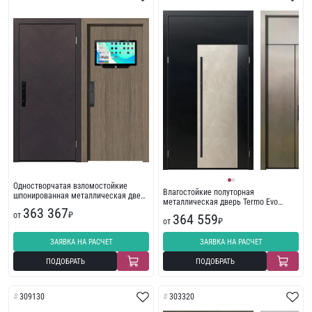
Одностворчатая взломостойкие
Влагостойкие полуторная
шпонированная металлическая дверь
металлическая дверь Termo Evo
Smart Lock 314167
363 367
308491 с молдингом
от
₽
364 559
от
₽
ЗАЯВКА НА РАСЧЕТ
ЗАЯВКА НА РАСЧЕТ
ПОДОБРАТЬ
ПОДОБРАТЬ
309130
303320