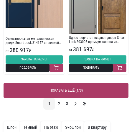
Одностворчатая входная дверь Smart
Одностворчатая металлическая
Lock 303005 премиум класса из
дверь Smart Lock 314147 с пленкой
наборных панелей
ПВХ с электронным замком
381 697
380 917
от
₽
от
₽
ЗАЯВКА НА РАСЧЕТ
ЗАЯВКА НА РАСЧЕТ
ПОДОБРАТЬ
ПОДОБРАТЬ
ПОКАЗАТЬ ЕЩЁ (1/3)
1
2
3
Шпон
Тёмный
На этаж
Экошпон
В квартиру