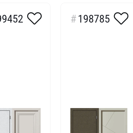
99452
198785