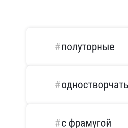
полуторные
одностворчат
с фрамугой