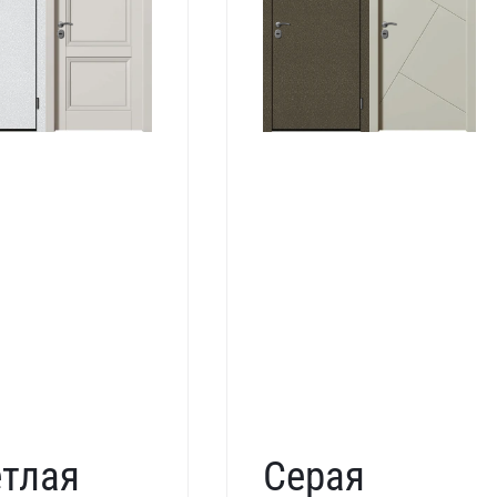
тлая
Серая