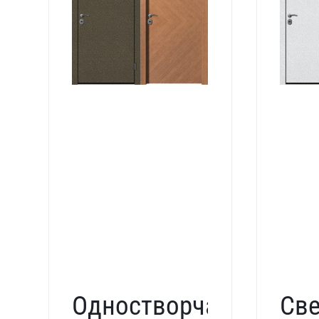
Одностворчатая
Све