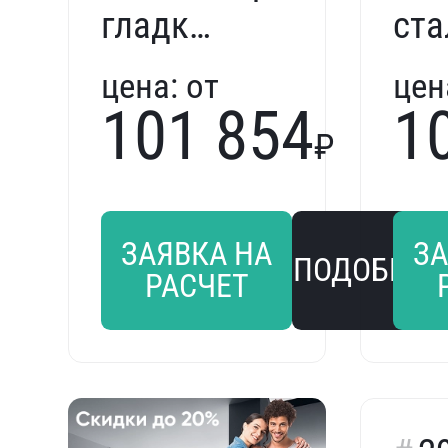
гладкая
ста
износостойкая
дв
цена:
от
цен
дверь
Pen
101 854
1
₽
Penta
299
203716
pen
та
ЗАЯВКА НА
ЗА
ПОДОБРАТ
РАСЧЕТ