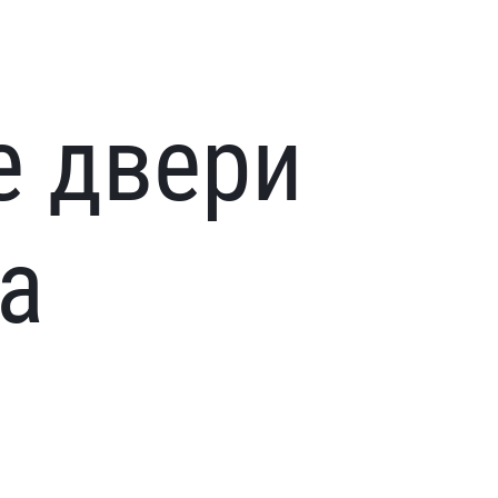
е двери
a