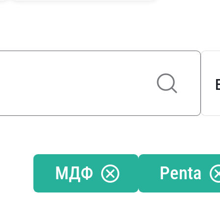
МДФ
Penta