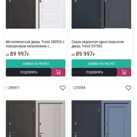
Металлическая дверь Trend 300926 с
Серая недорогая одностворчатая
порошковым напылением с
дверь Trend 297565
износостойкой отделкой с
89 997
89 997
фрезеровкой
от
₽
от
₽
ЗАЯВКА НА РАСЧЕТ
ЗАЯВКА НА РАСЧЕТ
ПОДОБРАТЬ
ПОДОБРАТЬ
296911
270394