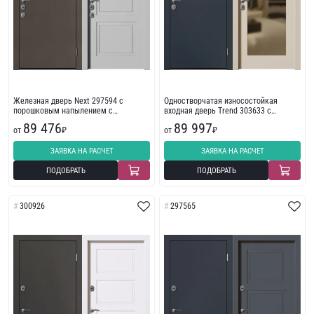
Железная дверь Next 297594 с
Одностворчатая износостойкая
порошковым напылением с
входная дверь Trend 303633 с
износостойкой отделкой с
фрезеровкой
89 476
89 997
фрезеровкой
от
₽
от
₽
ЗАЯВКА НА РАСЧЕТ
ЗАЯВКА НА РАСЧЕТ
ПОДОБРАТЬ
ПОДОБРАТЬ
300926
297565