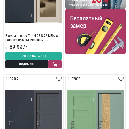
Входная дверь Trend 234872 МДФ с
порошковым напылением с
износостойкой отделкой
89 997
от
₽
ЗАЯВКА НА РАСЧЕТ
ПОДОБРАТЬ
199487
197892