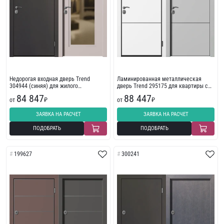
Недорогая входная дверь Trend
Ламинированная металлическая
304944 (синяя) для жилого
дверь Trend 295175 для квартиры с
помещения
пленкой ПВХ
84 847
88 447
от
₽
от
₽
ЗАЯВКА НА РАСЧЕТ
ЗАЯВКА НА РАСЧЕТ
ПОДОБРАТЬ
ПОДОБРАТЬ
199627
300241