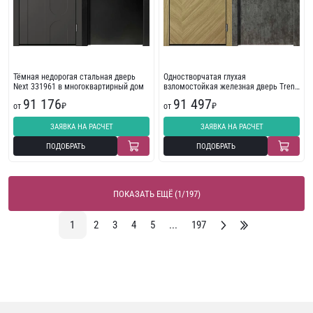
Тёмная недорогая стальная дверь
Одностворчатая глухая
Next 331961 в многоквартирный дом
взломостойкая железная дверь Trend
254088
91 176
91 497
от
₽
от
₽
ЗАЯВКА НА РАСЧЕТ
ЗАЯВКА НА РАСЧЕТ
ПОДОБРАТЬ
ПОДОБРАТЬ
ПОКАЗАТЬ ЕЩЁ (1/197)
1
2
3
4
5
...
197