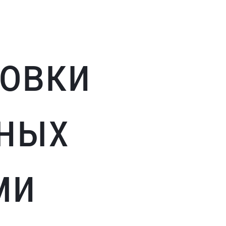
новки
рных
ми