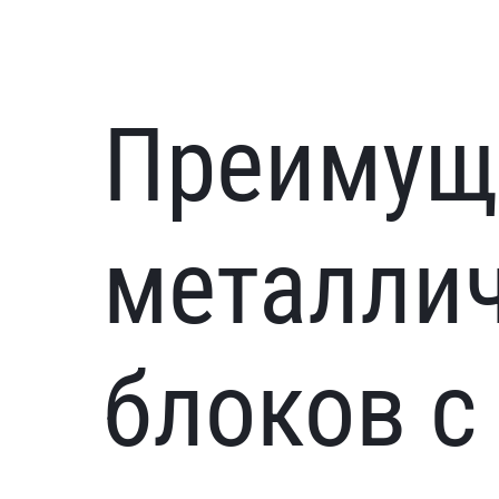
Преимущ
металли
блоков с