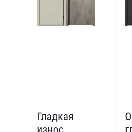
Гладкая
О
износостойкая
г