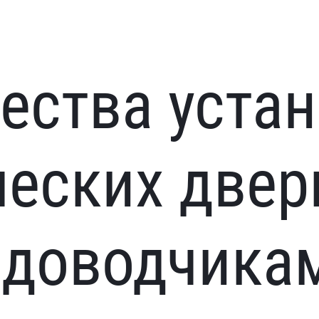
ества уста
ческих две
 доводчика