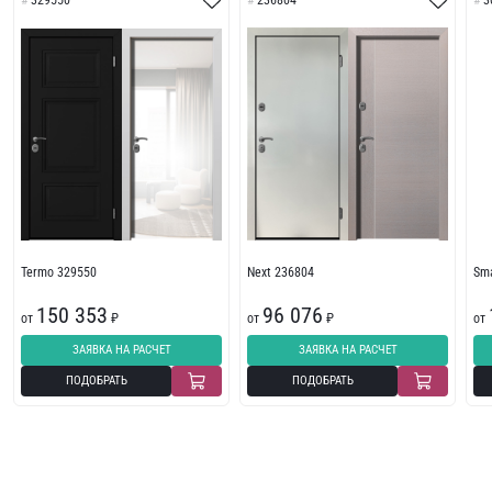
329550
236804
3
Termo 329550
Next 236804
Sma
150 353
96 076
от
₽
от
₽
от
ЗАЯВКА НА РАСЧЕТ
ЗАЯВКА НА РАСЧЕТ
ПОДОБРАТЬ
ПОДОБРАТЬ