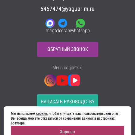
6467474@yaguar-m.ru
max
telegram
whatsapp
ОБРАТНЫЙ ЗВОНОК
Мы в соцсетях:
НАПИСАТЬ РУКОВОДСТВУ
Мы используем 
cookies
, чтобы улучшить ваш пользовательский опыт. 
Все материалы на сайте принадлежат компании
Вы всегда можете отказаться от сохранения данных в настройках 
ООО «Ягуар-М» — входные и межкомнатные двери
браузера.
производителя. Копирование запрещено!
Хорошо
Политика конфиденциальности