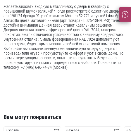
Желаете заказать входную металлическую дверь в квартиру с
повышенной шумоизоляцией? Тогда рассмотрите бюджетную дверь Next
арт 198124 бренда "Ягуар" с замком Mottura 52.771 и ручкой Libra бренда
Armadillo цвета матового никеля (арт. товара - LD26-1SN/CP-3) точно
достойна внимания! Данная дверь станет идеальным решением.
Дверная внешняя панель с фрезеровкой цвета RAL 7044, материал
покрытия: эмаль отличается устойчивостью к внешниму воздействию.
Внутренняя отделка : Эмаль фрезерованная RAL 7024 дополнит уют
вашего дома, будет гармонировать с общей стилистикой помещения.
Выбирайте высококачественную металлическую входную дверь от
производителя Ягуар и прочувствуйте комфорт и уют в своем доме. По
всем интересующим вопросам, опытные консультанты безусловно
проконсультируют и помогут определиться с выбором. Позвоните по
телефону +7 (495) 646-74-74 (Москва)!
Вам могут понравиться