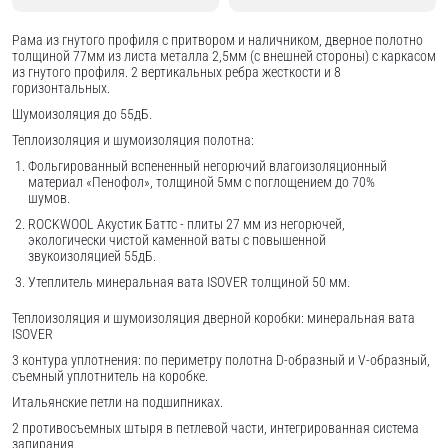
Рама из гнутого профиля с притвором и наличником, дверное полотно
толщиной 77мм из листа металла 2,5мм (с внешней стороны) c каркасом
из гнутого профиля. 2 вертикальных ребра жесткости и 8
горизонтальных.
Шумоизоляция до 55дБ.
Теплоизоляция и шумоизоляция полотна:
Фольгированный вспененный негорючий влагоизоляционный
материал «Пенофол», толщиной 5мм с поглощением до 70%
шумов.
ROCKWOOL Акустик Баттс - плиты 27 мм из негорючей,
экологически чистой каменной ваты с повышенной
звукоизоляцией 55дБ.
Утеплитель минеральная вата ISOVER толщиной 50 мм.
Теплоизоляция и шумоизоляция дверной коробки: минеральная вата
ISOVER
3 контура уплотнения: по периметру полотна D-образный и V-образный,
съемный уплотнитель на коробке.
Итальянские петли на подшипниках.
2 противосъемных штыря в петлевой части, интегрированная система
запирания.