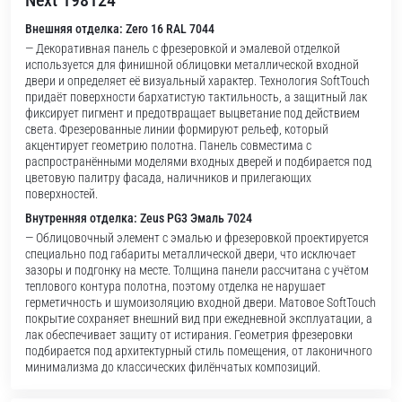
Next 198124
Внешняя отделка: Zero 16 RAL 7044
— Декоративная панель с фрезеровкой и эмалевой отделкой
используется для финишной облицовки металлической входной
двери и определяет её визуальный характер. Технология SoftTouch
придаёт поверхности бархатистую тактильность, а защитный лак
фиксирует пигмент и предотвращает выцветание под действием
света. Фрезерованные линии формируют рельеф, который
акцентирует геометрию полотна. Панель совместима с
распространёнными моделями входных дверей и подбирается под
цветовую палитру фасада, наличников и прилегающих
поверхностей.
Внутренняя отделка: Zeus PG3 Эмаль 7024
— Облицовочный элемент с эмалью и фрезеровкой проектируется
специально под габариты металлической двери, что исключает
зазоры и подгонку на месте. Толщина панели рассчитана с учётом
теплового контура полотна, поэтому отделка не нарушает
герметичность и шумоизоляцию входной двери. Матовое SoftTouch
покрытие сохраняет внешний вид при ежедневной эксплуатации, а
лак обеспечивает защиту от истирания. Геометрия фрезеровки
подбирается под архитектурный стиль помещения, от лаконичного
минимализма до классических филёнчатых композиций.