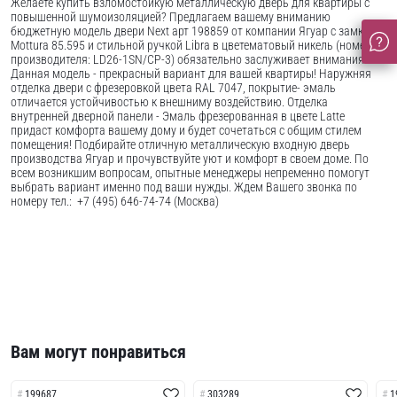
Желаете купить взломостойкую металлическую дверь для квартиры с
повышенной шумоизоляцией? Предлагаем вашему вниманию
бюджетную модель двери Next арт 198859 от компании Ягуар с замком
Mottura 85.595 и стильной ручкой Libra в цветематовый никель (номер
производителя: LD26-1SN/CP-3) обязательно заслуживает внимания!
Данная модель - прекрасный вариант для вашей квартиры! Наружняя
отделка двери с фрезеровкой цвета RAL 7047, покрытие- эмаль
отличается устойчивостью к внешниму воздействию. Отделка
внутренней дверной панели - Эмаль фрезерованная в цвете Latte
придаст комфорта вашему дому и будет сочетаться с общим стилем
помещения! Подбирайте отличную металлическую входную дверь
производства Ягуар и прочувствуйте уют и комфорт в своем доме. По
всем возникшим вопросам, опытные менеджеры непременно помогут
выбрать вариант именно под ваши нужды. Ждем Вашего звонка по
номеру тел.: +7 (495) 646-74-74 (Москва)
Вам могут понравиться
199687
303289
1