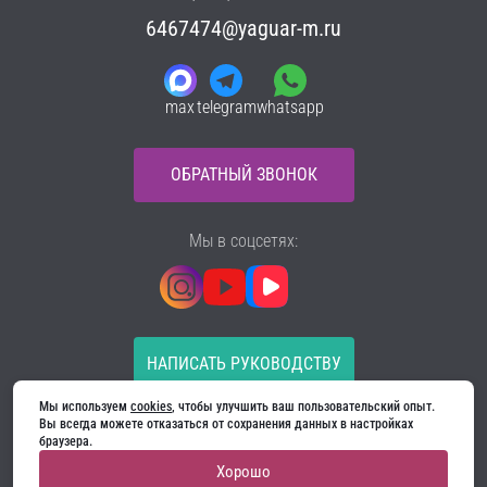
6467474@yaguar-m.ru
max
telegram
whatsapp
ОБРАТНЫЙ ЗВОНОК
Мы в соцсетях:
НАПИСАТЬ РУКОВОДСТВУ
Мы используем 
cookies
, чтобы улучшить ваш пользовательский опыт. 
Все материалы на сайте принадлежат компании
Вы всегда можете отказаться от сохранения данных в настройках 
ООО «Ягуар-М» — входные и межкомнатные двери
браузера.
производителя. Копирование запрещено!
Хорошо
Политика конфиденциальности