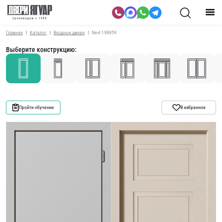
Главная
Каталог
Входные двери
Next 198859
Выберите конструкцию:
Пройти обучение
В избранное