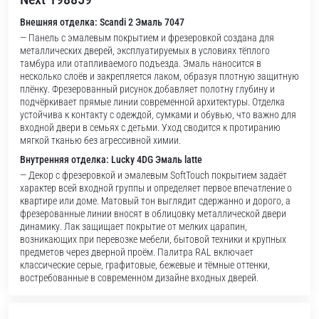
Внешняя отделка: Scandi 2 Эмаль 7047
— Панель с эмалевым покрытием и фрезеровкой создана для
металлических дверей, эксплуатируемых в условиях тёплого
тамбура или отапливаемого подъезда. Эмаль наносится в
несколько слоёв и закрепляется лаком, образуя плотную защитную
плёнку. Фрезерованный рисунок добавляет полотну глубину и
подчёркивает прямые линии современной архитектуры. Отделка
устойчива к контакту с одеждой, сумками и обувью, что важно для
входной двери в семьях с детьми. Уход сводится к протиранию
мягкой тканью без агрессивной химии.
Внутренняя отделка: Lucky 4DG Эмаль latte
— Декор с фрезеровкой и эмалевым SoftTouch покрытием задаёт
характер всей входной группы и определяет первое впечатление о
квартире или доме. Матовый тон выглядит сдержанно и дорого, а
фрезерованные линии вносят в облицовку металлической двери
динамику. Лак защищает покрытие от мелких царапин,
возникающих при перевозке мебели, бытовой техники и крупных
предметов через дверной проём. Палитра RAL включает
классические серые, графитовые, бежевые и тёмные оттенки,
востребованные в современном дизайне входных дверей.