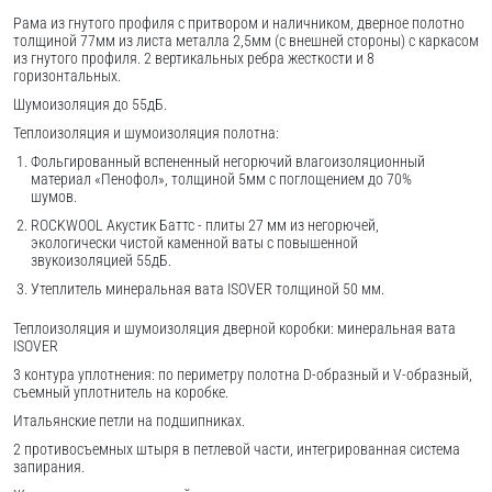
Рама из гнутого профиля с притвором и наличником, дверное полотно
толщиной 77мм из листа металла 2,5мм (с внешней стороны) c каркасом
из гнутого профиля. 2 вертикальных ребра жесткости и 8
горизонтальных.
Шумоизоляция до 55дБ.
Теплоизоляция и шумоизоляция полотна:
Фольгированный вспененный негорючий влагоизоляционный
материал «Пенофол», толщиной 5мм с поглощением до 70%
шумов.
ROCKWOOL Акустик Баттс - плиты 27 мм из негорючей,
экологически чистой каменной ваты с повышенной
звукоизоляцией 55дБ.
Утеплитель минеральная вата ISOVER толщиной 50 мм.
Теплоизоляция и шумоизоляция дверной коробки: минеральная вата
ISOVER
3 контура уплотнения: по периметру полотна D-образный и V-образный,
съемный уплотнитель на коробке.
Итальянские петли на подшипниках.
2 противосъемных штыря в петлевой части, интегрированная система
запирания.