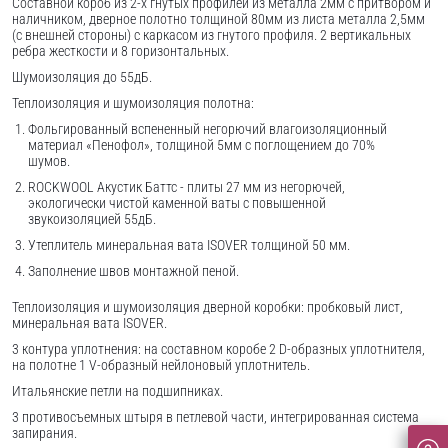
Составной короб из 2-х гнутых профилей из металла 2мм с притвором и
наличником, дверное полотно толщиной 80мм из листа металла 2,5мм
(с внешней стороны) c каркасом из гнутого профиля. 2 вертикальных
ребра жесткости и 8 горизонтальных.
Шумоизоляция до 55дБ.
Теплоизоляция и шумоизоляция полотна:
Фольгированный вспененный негорючий влагоизоляционный
материал «Пенофол», толщиной 5мм с поглощением до 70%
шумов.
ROCKWOOL Акустик Баттс - плиты 27 мм из негорючей,
экологически чистой каменной ваты с повышенной
звукоизоляцией 55дБ.
Утеплитель минеральная вата ISOVER толщиной 50 мм.
Заполнение швов монтажной пеной.
Теплоизоляция и шумоизоляция дверной коробки: пробковый лист,
минеральная вата ISOVER.
3 контура уплотнения: на составном коробе 2 D-образных уплотнителя,
на полотне 1 V-образный нейлоновый уплотнитель.
Итальянские петли на подшипниках.
3 противосъемных штыря в петлевой части, интегрированная система
запирания.