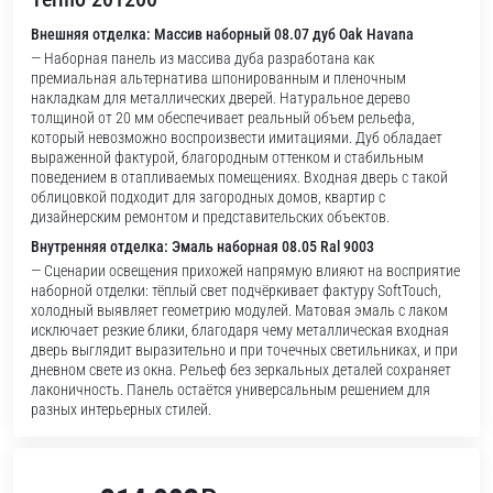
Внешняя отделка: Массив наборный 08.07 дуб Oak Havana
— Наборная панель из массива дуба разработана как
премиальная альтернатива шпонированным и пленочным
накладкам для металлических дверей. Натуральное дерево
толщиной от 20 мм обеспечивает реальный объем рельефа,
который невозможно воспроизвести имитациями. Дуб обладает
выраженной фактурой, благородным оттенком и стабильным
поведением в отапливаемых помещениях. Входная дверь с такой
облицовкой подходит для загородных домов, квартир с
дизайнерским ремонтом и представительских объектов.
Внутренняя отделка: Эмаль наборная 08.05 Ral 9003
— Сценарии освещения прихожей напрямую влияют на восприятие
наборной отделки: тёплый свет подчёркивает фактуру SoftTouch,
холодный выявляет геометрию модулей. Матовая эмаль с лаком
исключает резкие блики, благодаря чему металлическая входная
дверь выглядит выразительно и при точечных светильниках, и при
дневном свете из окна. Рельеф без зеркальных деталей сохраняет
лаконичность. Панель остаётся универсальным решением для
разных интерьерных стилей.