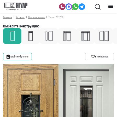
Главная
Каталог
Входные двери
Termo 201200
Выберите конструкцию:
Пройти обучение
В избранное