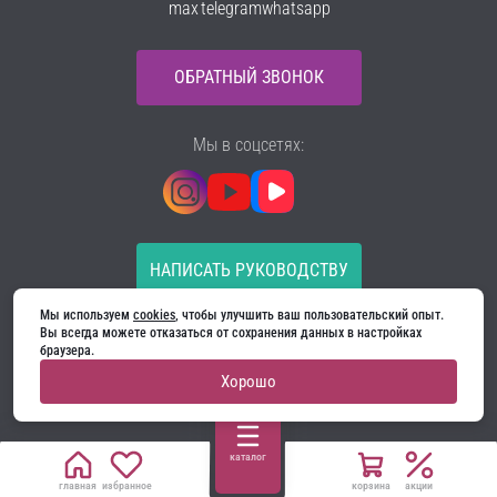
max
telegram
whatsapp
ОБРАТНЫЙ ЗВОНОК
Мы в соцсетях:
НАПИСАТЬ РУКОВОДСТВУ
Мы используем 
cookies
, чтобы улучшить ваш пользовательский опыт. 
Все материалы на сайте принадлежат компании
Вы всегда можете отказаться от сохранения данных в настройках 
ООО «Ягуар-М» — входные и межкомнатные двери
браузера.
производителя. Копирование запрещено!
Хорошо
Политика конфиденциальности
Договор оферты
Cookie
каталог
главная
избранное
корзина
акции