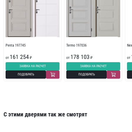
Penta 197745
Termo 197036
Ne
161 254
178 103
от
₽
от
₽
от
ЗАЯВКА НА РАСЧЕТ
ЗАЯВКА НА РАСЧЕТ
ПОДОБРАТЬ
ПОДОБРАТЬ
С этими дверями так же смотрят