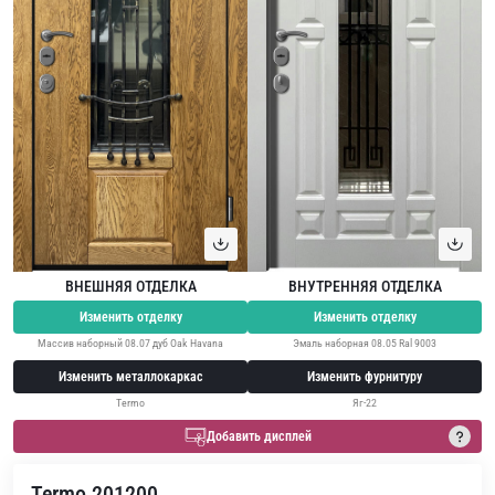
ВНЕШНЯЯ ОТДЕЛКА
ВНУТРЕННЯЯ ОТДЕЛКА
Изменить отделку
Изменить отделку
Массив наборный 08.07 дуб Oak Havana
Эмаль наборная 08.05 Ral 9003
Изменить металлокаркас
Изменить фурнитуру
Termo
Яг-22
Добавить дисплей
Termo 201200