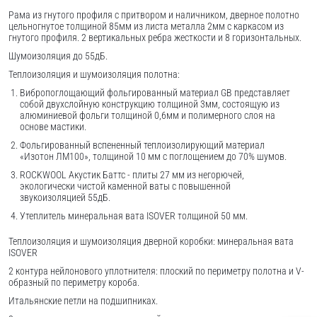
Рама из гнутого профиля с притвором и наличником, дверное полотно
цельногнутое толщиной 85мм из листа металла 2мм c каркасом из
гнутого профиля. 2 вертикальных ребра жесткости и 8 горизонтальных.
Шумоизоляция до 55дБ.
Теплоизоляция и шумоизоляция полотна:
Вибропоглощающий фольгированный материал GB представляет
собой двухслойную конструкцию толщиной 3мм, состоящую из
алюминиевой фольги толщиной 0,6мм и полимерного слоя на
основе мастики.
Фольгированный вспененный теплоизолирующий материал
«Изотон ЛМ100», толщиной 10 мм с поглощением до 70% шумов.
ROCKWOOL Акустик Баттс - плиты 27 мм из негорючей,
экологически чистой каменной ваты с повышенной
звукоизоляцией 55дБ.
Утеплитель минеральная вата ISOVER толщиной 50 мм.
Теплоизоляция и шумоизоляция дверной коробки: минеральная вата
ISOVER
2 контура нейлонового уплотнителя: плоский по периметру полотна и V-
образный по периметру короба.
Итальянские петли на подшипниках.