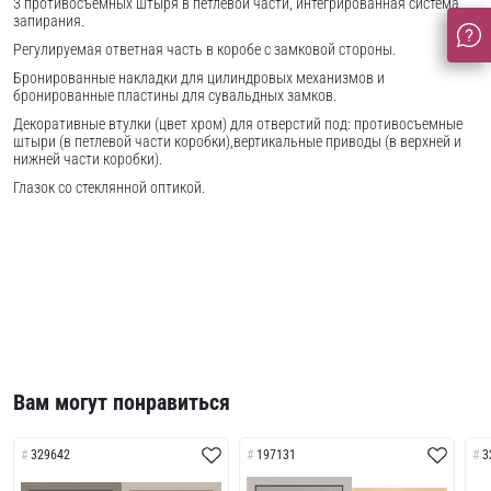
3 противосъемных штыря в петлевой части, интегрированная система
запирания.
Регулируемая ответная часть в коробе с замковой стороны.
Бронированные накладки для цилиндровых механизмов и
бронированные пластины для сувальдных замков.
Декоративные втулки (цвет хром) для отверстий под: противосъемные
штыри (в петлевой части коробки),вертикальные приводы (в верхней и
нижней части коробки).
Глазок со стеклянной оптикой.
Вам могут понравиться
329642
197131
3