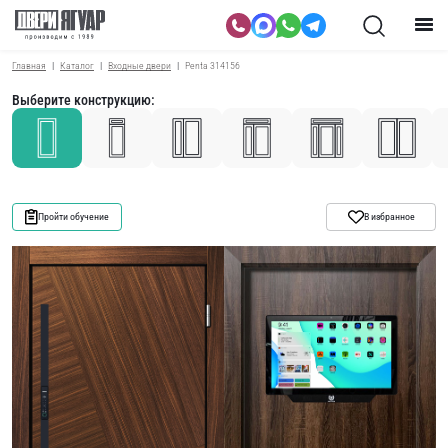
Главная
Каталог
Входные двери
Penta 314156
Выберите конструкцию:
Пройти обучение
В избранное