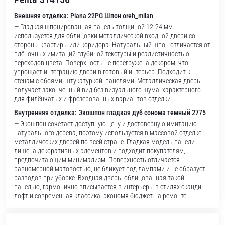
Внешняя отделка: Piana 22PG Шпон oreh_milan
— Гладкая шпонированная панель толщиной 12-24 мм
используется для облицовки металлической входной двери со
стороны квартиры или коридора. Натуральный шпон отличается от
плёночных имитаций глубиной текстуры и реалистичностью
переходов цвета. Поверхность не перегружена декором, что
упрощает интеграцию двери в готовый интерьер. Подходит к
стенам с обоями, штукатуркой, панелями. Металлическая дверь
получает законченный вид без визуального шума, характерного
для филёнчатых и фрезерованных вариантов отделки.
Внутренняя отделка: Экошпон гладкая дуб сонома темный 2775
— Экошпон сочетает доступную цену и достоверную имитацию
натурального дерева, поэтому используется в массовой отделке
металлических дверей по всей стране. Гладкая модель панели
лишена декоративных элементов и подходит покупателям,
предпочитающим минимализм. Поверхность отличается
равномерной матовостью, не бликует под лампами и не образует
разводов при уборке. Входная дверь, облицованная такой
панелью, гармонично вписывается в интерьеры в стилях сканди,
лофт и современная классика, экономя бюджет на ремонте.