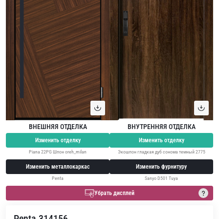
ВНЕШНЯЯ ОТДЕЛКА
ВНУТРЕННЯЯ ОТДЕЛКА
Изменить отделку
Изменить отделку
Piana 22PG Шпон oreh_milan
Экошпон гладкая дуб сонома темный 2775
Изменить металлокаркас
Изменить фурнитуру
Penta
Sanyo D501 Tuya
Убрать дисплей
Penta 314156