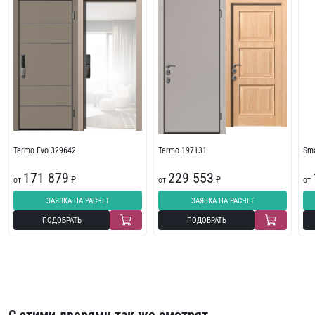
Termo Evo 329642
Termo 197131
Sma
171 879
229 553
от
₽
от
₽
от
ЗАЯВКА НА РАСЧЕТ
ЗАЯВКА НА РАСЧЕТ
ПОДОБРАТЬ
ПОДОБРАТЬ