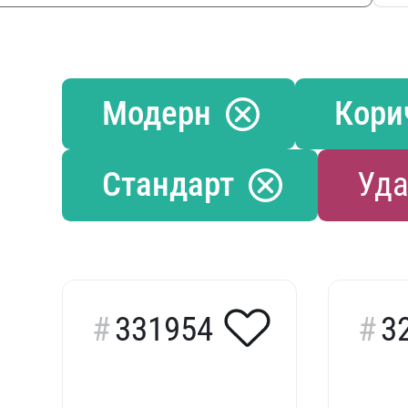
Модерн
Кори
Стандарт
Уда
331954
3