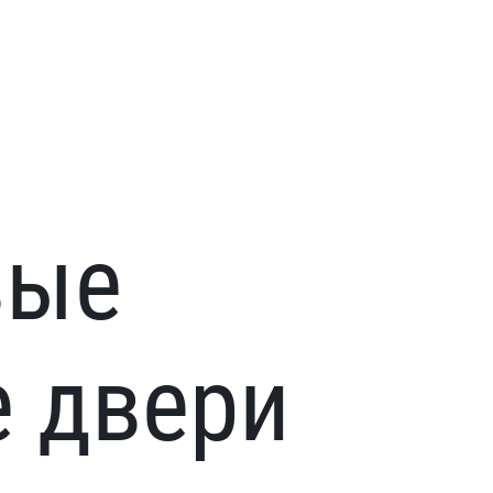
вые
 двери