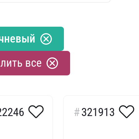
чневый
лить все
22246
321913