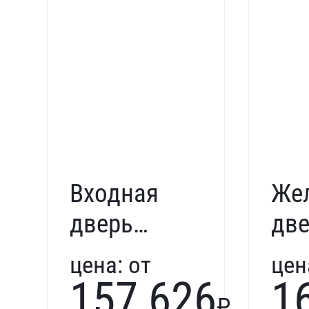
Входная
Же
дверь
дв
Next
Tre
цена:
от
цен
331954
322
157 626
1
₽