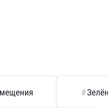
омещения
Зелё