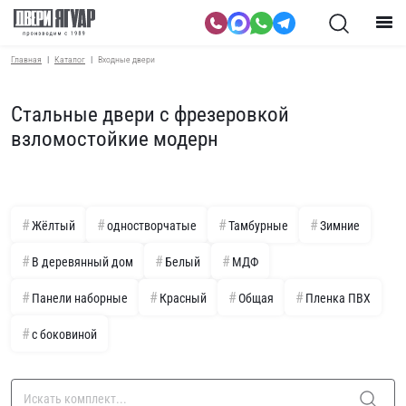
Главная
Каталог
Входные двери
Стальные двери с фрезеровкой
взломостойкие модерн
Жёлтый
одностворчатые
Тамбурные
Зимние
В деревянный дом
Белый
МДФ
Панели наборные
Красный
Общая
Пленка ПВХ
с боковиной