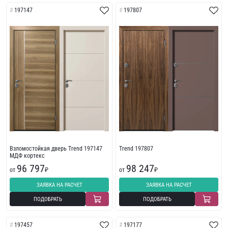
197147
197807
Взломостойкая дверь Trend 197147
Trend 197807
МДФ кортекс
96 797
98 247
от
₽
от
₽
ЗАЯВКА НА РАСЧЕТ
ЗАЯВКА НА РАСЧЕТ
ПОДОБРАТЬ
ПОДОБРАТЬ
197457
197177