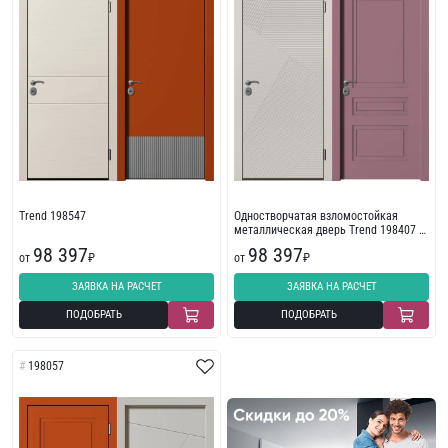
Trend 198547
Одностворчатая взломостойкая
металлическая дверь Trend 198407 с
фрезеровкой
98 397
98 397
от
₽
от
₽
ЗАЯВКА НА РАСЧЕТ
ЗАЯВКА НА РАСЧЕТ
ПОДОБРАТЬ
ПОДОБРАТЬ
198057