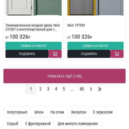
Ламинированная входная дверь Next
Next 197989
331807 в многоквартирный дом с
пленкой ПВХ
100 326
100 326
от
₽
от
₽
ЗАЯВКА НА РАСЧЕТ
ЗАЯВКА НА РАСЧЕТ
ПОДОБРАТЬ
ПОДОБРАТЬ
ПОКАЗАТЬ ЕЩЁ (1/85)
1
2
3
4
5
...
85
полуторные
Шпон
На этаж
Экошпон
С зеркалом
Серый
С фрезеровкой
Для жилого помещения