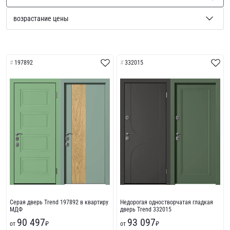
197892
332015
Серая дверь Trend 197892 в квартиру
Недорогая одностворчатая гладкая
МДФ
дверь Trend 332015
90 497
93 097
от
₽
от
₽