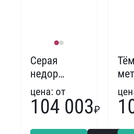
Серая
Тё
недорогая
ме
входная
дв
цена:
от
цен
дверь
Te
104 003
1
₽
Termo
214
297167
ter