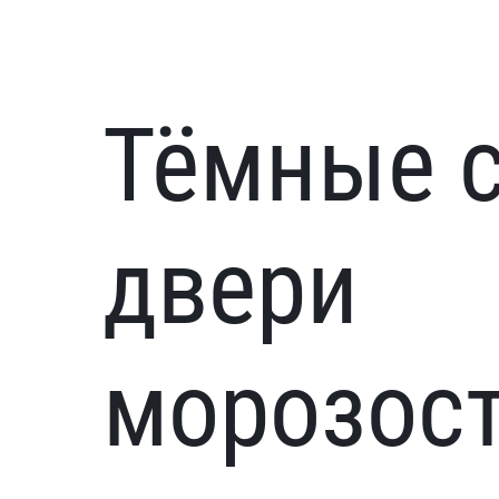
Тёмные 
двери
морозос