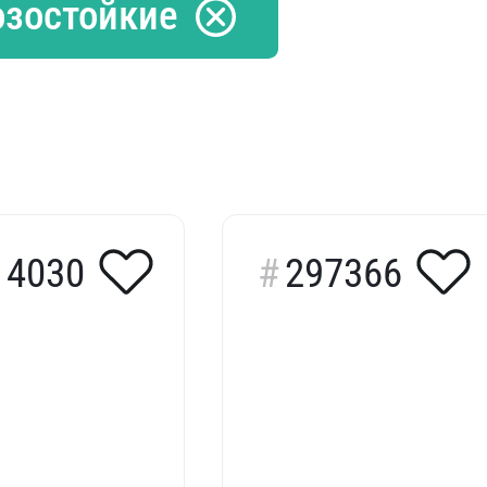
зостойкие
14030
297366