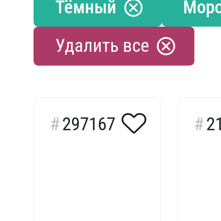
Тёмный
Моро
Удалить все
297167
2