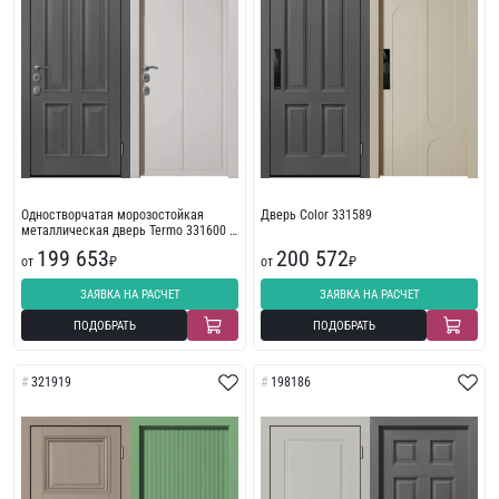
Одностворчатая морозостойкая
Дверь Color 331589
металлическая дверь Termo 331600 с
багетом
199 653
200 572
от
₽
от
₽
ЗАЯВКА НА РАСЧЕТ
ЗАЯВКА НА РАСЧЕТ
ПОДОБРАТЬ
ПОДОБРАТЬ
321919
198186