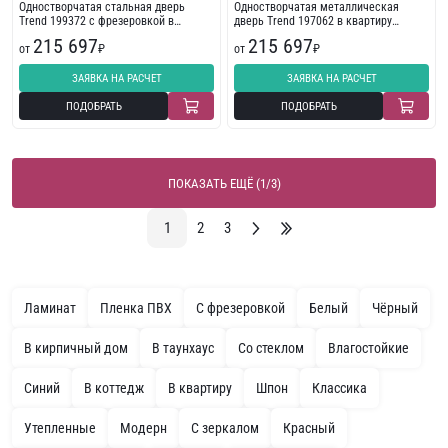
Одностворчатая стальная дверь
Одностворчатая металлическая
Trend 199372 с фрезеровкой в
дверь Trend 197062 в квартиру
многоквартирный дом
стандарт
215 697
215 697
от
₽
от
₽
ЗАЯВКА НА РАСЧЕТ
ЗАЯВКА НА РАСЧЕТ
ПОДОБРАТЬ
ПОДОБРАТЬ
ПОКАЗАТЬ ЕЩЁ (1/3)
1
2
3
Ламинат
Пленка ПВХ
С фрезеровкой
Белый
Чёрный
В кирпичный дом
В таунхаус
Со стеклом
Влагостойкие
Синий
В коттедж
В квартиру
Шпон
Классика
Утепленные
Модерн
С зеркалом
Красный