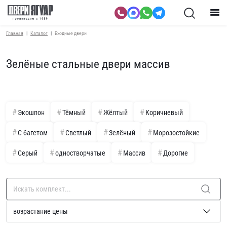
Главная
Каталог
Входные двери
Зелёные стальные двери массив
Экошпон
Тёмный
Жёлтый
Коричневый
С багетом
Светлый
Зелёный
Морозостойкие
Серый
одностворчатые
Массив
Дорогие