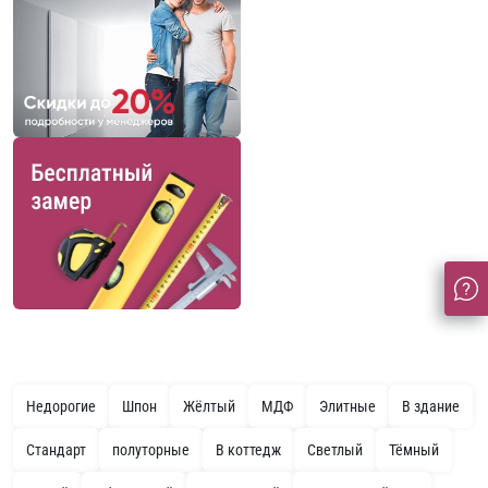
Недорогие
Шпон
Жёлтый
МДФ
Элитные
В здание
Стандарт
полуторные
В коттедж
Светлый
Тёмный