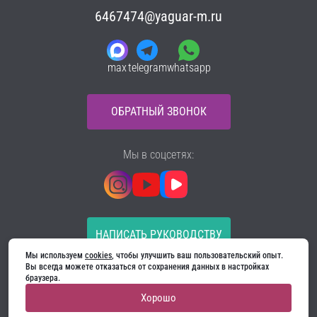
6467474@yaguar-m.ru
max
telegram
whatsapp
ОБРАТНЫЙ ЗВОНОК
Мы в соцсетях:
НАПИСАТЬ РУКОВОДСТВУ
Мы используем 
cookies
, чтобы улучшить ваш пользовательский опыт. 
Все материалы на сайте принадлежат компании
Вы всегда можете отказаться от сохранения данных в настройках 
ООО «Ягуар-М» — входные и межкомнатные двери
браузера.
производителя. Копирование запрещено!
Хорошо
Политика конфиденциальности