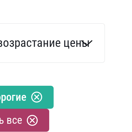
рогие
ь все