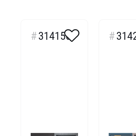
314150
314