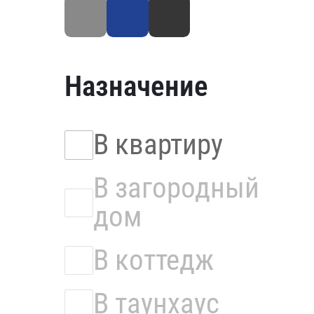
Назначение
В квартиру
В загородный
дом
В коттедж
В таунхаус