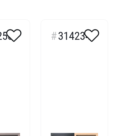
258
314234