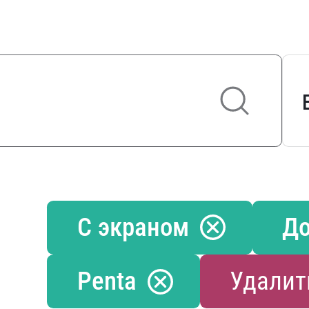
С экраном
До
Penta
Удалит