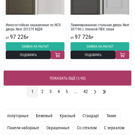
Износостойкая окрашенные по NCS
Ламинированная стальная дверь Next
дверь Next 201279 МДФ
307190 с пленкой ПВХ тихая
97 226
97 726
от
₽
от
₽
ЗАЯВКА НА РАСЧЕТ
ЗАЯВКА НА РАСЧЕТ
ПОДОБРАТЬ
ПОДОБРАТЬ
ПОКАЗАТЬ ЕЩЁ (1/42)
1
2
3
4
5
...
42
полуторные
Бежевый
Красный
Стандарт
Тихие
Панели наборные
Окрашенные
Со стеклом
С зеркалом