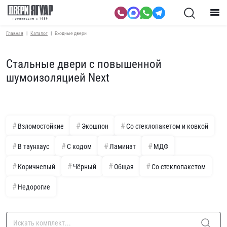
Главная
Каталог
Входные двери
Стальные двери с повышенной
шумоизоляцией Next
Взломостойкие
Экошпон
Со стеклопакетом и ковкой
В таунхаус
С кодом
Ламинат
МДФ
Коричневый
Чёрный
Общая
Со стеклопакетом
Недорогие