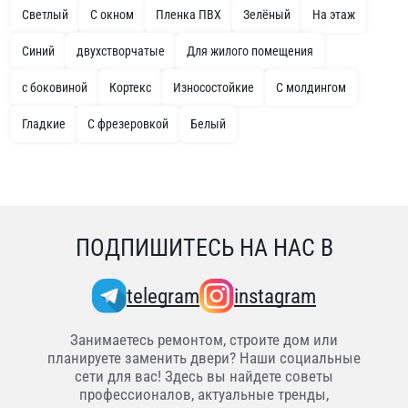
Светлый
С окном
Пленка ПВХ
Зелёный
На этаж
Синий
двухстворчатые
Для жилого помещения
с боковиной
Кортекс
Износостойкие
С молдингом
Гладкие
С фрезеровкой
Белый
ПОДПИШИТЕСЬ НА НАС В
telegram
instagram
Занимаетесь ремонтом, строите дом или
планируете заменить двери? Наши социальные
сети для вас! Здесь вы найдете советы
профессионалов, актуальные тренды,