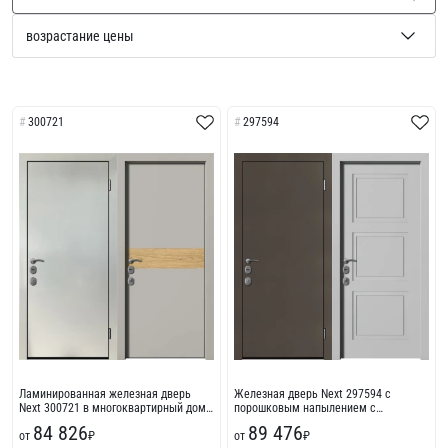
300721
297594
Ламинированная железная дверь
Железная дверь Next 297594 с
Next 300721 в многоквартирный дом
порошковым напылением с
с пленкой ПВХ
износостойкой отделкой с
84 826
89 476
от
₽
фрезеровкой
от
₽