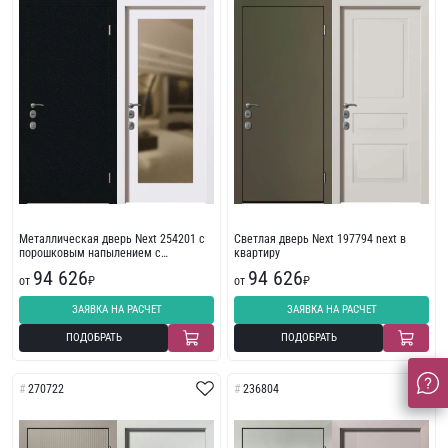
Металлическая дверь Next 254201 с
Светлая дверь Next 197794 next в
порошковым напылением с
квартиру
износостойкой отделкой со стеклом
94 626
94 626
от
₽
от
₽
ЗАЯВКА НА РАСЧЕТ
ЗАЯВКА НА РАСЧЕТ
ПОДОБРАТЬ
ПОДОБРАТЬ
270722
236804