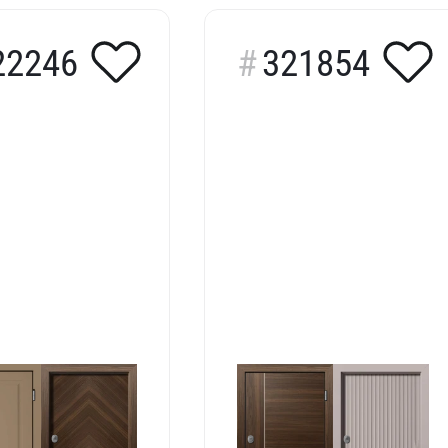
22246
321854