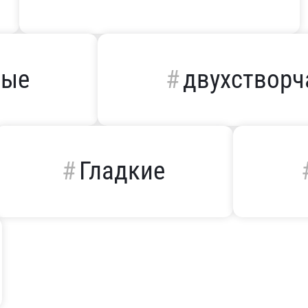
ные
двухстворч
Гладкие