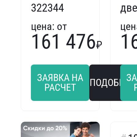
322344
дв
Tre
цена:
от
цен
322
161 476
1
₽
ЗАЯВКА НА
ЗА
ПОДОБРАТ
РАСЧЕТ