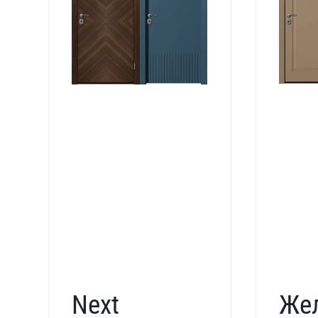
Next
Же