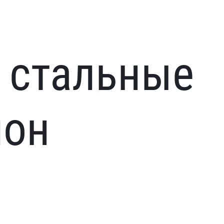
 стальные
пон