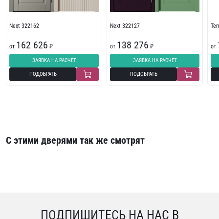
Next 322162
Next 322127
Te
162 626
138 276
от
₽
от
₽
от
ЗАЯВКА НА РАСЧЕТ
ЗАЯВКА НА РАСЧЕТ
ПОДОБРАТЬ
ПОДОБРАТЬ
С этими дверями так же смотрят
ПОДПИШИТЕСЬ НА НАС В