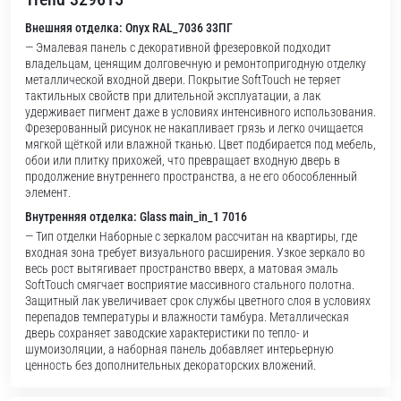
Внешняя отделка: Onyx RAL_7036 33ПГ
— Эмалевая панель с декоративной фрезеровкой подходит
владельцам, ценящим долговечную и ремонтопригодную отделку
металлической входной двери. Покрытие SoftTouch не теряет
тактильных свойств при длительной эксплуатации, а лак
удерживает пигмент даже в условиях интенсивного использования.
Фрезерованный рисунок не накапливает грязь и легко очищается
мягкой щёткой или влажной тканью. Цвет подбирается под мебель,
обои или плитку прихожей, что превращает входную дверь в
продолжение внутреннего пространства, а не его обособленный
элемент.
Внутренняя отделка: Glass main_in_1 7016
— Тип отделки Наборные с зеркалом рассчитан на квартиры, где
входная зона требует визуального расширения. Узкое зеркало во
весь рост вытягивает пространство вверх, а матовая эмаль
SoftTouch смягчает восприятие массивного стального полотна.
Защитный лак увеличивает срок службы цветного слоя в условиях
перепадов температуры и влажности тамбура. Металлическая
дверь сохраняет заводские характеристики по тепло- и
шумоизоляции, а наборная панель добавляет интерьерную
ценность без дополнительных декораторских вложений.