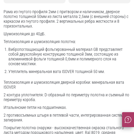
Рама из гнутого профиля 2мм с притвором и наличником, дверное
полотно толщиной 50мм из листа металла 2,5мм (с внешней стороны) c
каркасом из гнутого профиля. 2 вертикальных ребра жесткости и 8
горизонтальных.
Шумоизоляция до 40дБ.
Теплоизоляция и шумоизоляция полотна:
Вибропоглащающий фольгированный материал GB представляет
собой двухслойную конструкцию толщиной 3мм, состоящую из
алюминиевой фольги толщиной 0,6мм и полимерного слоя на
основе мастики.
Утеплитель минеральная вата ISOVER толщиной 50 мм.
Теплоизоляция и шумоизоляция дверной коробки: минеральная вата
ISOVER
2 контура уплотнителя: D-образный по периметру полотна и съемный по
периметру короба.
Итальянские петли на подшипниках.
2 противосъемных штыря в петлевой части, интегрированная система
запирания.
Покрытие полотна снаружи - высококачественная окраска стального
листа методом порошкового напыления, цвет: Ral 8019, средняя