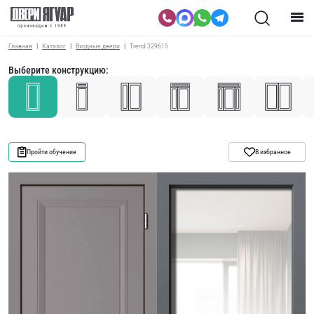
Главная
Каталог
Входные двери
Trend 329615
Выберите конструкцию:
Пройти обучение
В избранное