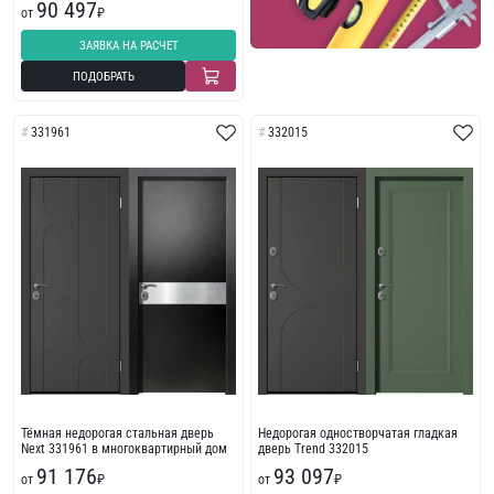
90 497
по отделке ориентируйтесь на задачи интерьера:
от
₽
порошковая матовая — для нейтральной
ЗАЯВКА НА РАСЧЕТ
палитры; экошпон/шпон — если нужна древесная
ПОДОБРАТЬ
фактура; окраска по каталогу — для точного
цвета.
331961
332015
Тёмная недорогая стальная дверь
Недорогая одностворчатая гладкая
Next 331961 в многоквартирный дом
дверь Trend 332015
91 176
93 097
от
₽
от
₽