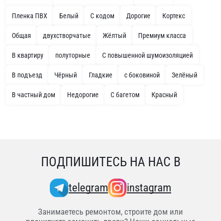
Пленка ПВХ
Белый
С кодом
Дорогие
Кортекс
Общая
двухстворчатые
Жёлтый
Премиум класса
В квартиру
полуторные
С повышенной шумоизоляцией
В подъезд
Чёрный
Гладкие
с боковиной
Зелёный
В частный дом
Недорогие
С багетом
Красный
ПОДПИШИТЕСЬ НА НАС В
telegram
instagram
Занимаетесь ремонтом, строите дом или