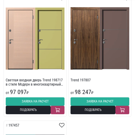
Светлая входная дверь Trend 198717
Trend 197807
в стиле Модерн в многоквартирный
дом
97 097
98 247
от
₽
от
₽
ЗАЯВКА НА РАСЧЕТ
ЗАЯВКА НА РАСЧЕТ
ПОДОБРАТЬ
ПОДОБРАТЬ
197457