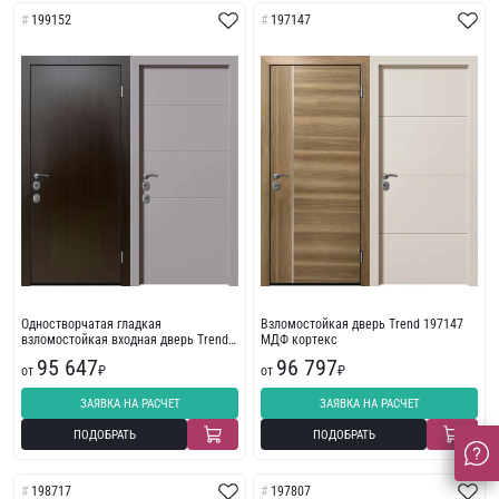
199152
197147
Одностворчатая гладкая
Взломостойкая дверь Trend 197147
взломостойкая входная дверь Trend
МДФ кортекс
199152
95 647
96 797
от
₽
от
₽
ЗАЯВКА НА РАСЧЕТ
ЗАЯВКА НА РАСЧЕТ
ПОДОБРАТЬ
ПОДОБРАТЬ
198717
197807