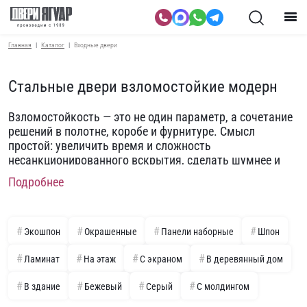
Главная
Каталог
Входные двери
Стальные двери взломостойкие модерн
Взломостойкость — это не один параметр, а сочетание
решений в полотне, коробе и фурнитуре. Смысл
простой: увеличить время и сложность
несанкционированного вскрытия, сделать шумнее и
заметнее любую попытку, сохранить
Подробнее
работоспособность замков при внешнем воздействии.
В линейке «Модерн» это сочетается с спокойной
геометрией: ровные плоскости, узкие фрезы,
нейтральные оттенки.
Экошпон
Окрашенные
Панели наборные
Шпон
Основу даёт силовой каркас из стали и наружный лист
Ламинат
На этаж
С экраном
В деревянный дом
достаточной толщины. Жёсткость повышают ребра и
усилители в зоне замков и петель. Важна схема
В здание
Бежевый
Серый
С молдингом
замыкания: не только главный цилиндровый