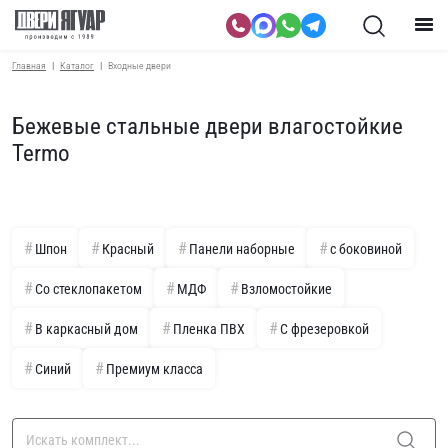
Главная
Каталог
Входные двери
Бежевые стальные двери влагостойкие
Termo
Шпон
Красный
Панели наборные
с боковиной
Со стеклопакетом
МДФ
Взломостойкие
В каркасный дом
Пленка ПВХ
С фрезеровкой
Синий
Премиум класса