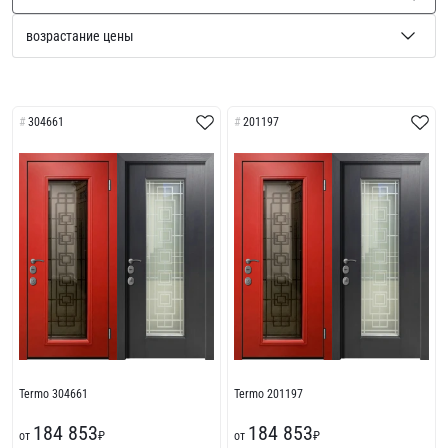
304661
201197
Termo 304661
Termo 201197
184 853
184 853
от
₽
от
₽