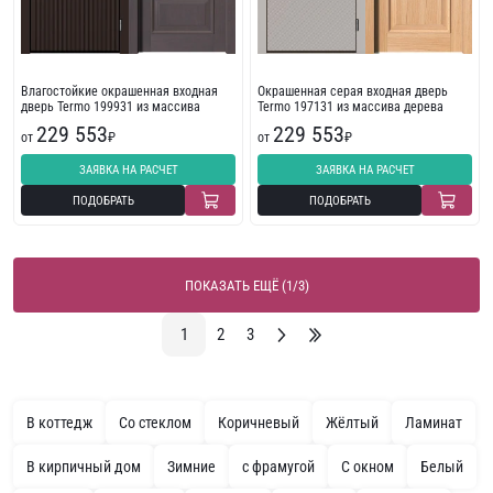
Влагостойкие окрашенная входная
Окрашенная серая входная дверь
дверь Termo 199931 из массива
Termo 197131 из массива дерева
229 553
229 553
от
₽
от
₽
ЗАЯВКА НА РАСЧЕТ
ЗАЯВКА НА РАСЧЕТ
ПОДОБРАТЬ
ПОДОБРАТЬ
ПОКАЗАТЬ ЕЩЁ (1/3)
1
2
3
В коттедж
Со стеклом
Коричневый
Жёлтый
Ламинат
В кирпичный дом
Зимние
с фрамугой
С окном
Белый