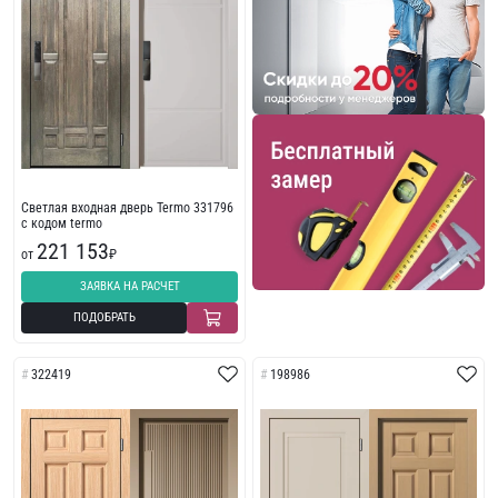
Светлая входная дверь Termo 331796
с кодом termo
221 153
от
₽
ЗАЯВКА НА РАСЧЕТ
ПОДОБРАТЬ
322419
198986