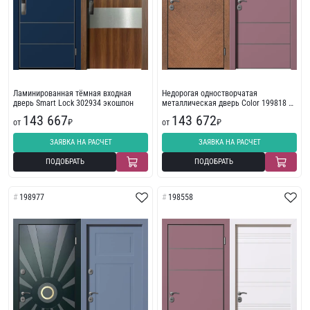
Ламинированная тёмная входная
Недорогая одностворчатая
дверь Smart Lock 302934 экошпон
металлическая дверь Color 199818 с
молдингом
143 667
143 672
от
₽
от
₽
ЗАЯВКА НА РАСЧЕТ
ЗАЯВКА НА РАСЧЕТ
ПОДОБРАТЬ
ПОДОБРАТЬ
198977
198558