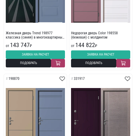
Железная дверь Trend 198977
Недорогая дверь Color 198558
классика (синяя) в многоквартирный
(бежевая) с молдингом
дом
143 747
144 822
от
₽
от
₽
ЗАЯВКА НА РАСЧЕТ
ЗАЯВКА НА РАСЧЕТ
ПОДОБРАТЬ
ПОДОБРАТЬ
198870
331917