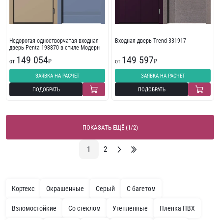
Недорогая одностворчатая входная
Входная дверь Trend 331917
дверь Penta 198870 в стиле Модерн
149 054
149 597
от
₽
от
₽
ЗАЯВКА НА РАСЧЕТ
ЗАЯВКА НА РАСЧЕТ
ПОДОБРАТЬ
ПОДОБРАТЬ
ПОКАЗАТЬ ЕЩЁ (1/2)
1
2
Кортекс
Окрашенные
Серый
С багетом
Взломостойкие
Со стеклом
Утепленные
Пленка ПВХ