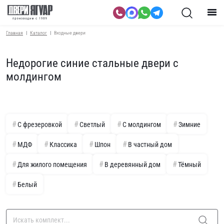
Главная
Каталог
Входные двери
Недорогие синие стальные двери с
молдингом
С фрезеровкой
Светлый
С молдингом
Зимние
МДФ
Классика
Шпон
В частный дом
Для жилого помещения
В деревянный дом
Тёмный
Белый