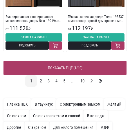
Эмалированная шпонированная
Тёмная железная дверь Trend 198537
металлическая дверь Next 199194 с
в многоквартирный дом крашенные
повышенной шумоизоляцией
по Ral
111 526
112 197
от
₽
от
₽
ЗАЯВКА НА РАСЧЕТ
ЗАЯВКА НА РАСЧЕТ
ПОДОБРАТЬ
ПОДОБРАТЬ
ПОКАЗАТЬ ЕЩЁ (1/10)
1
2
3
4
5
...
10
Пленка ПВХ
В таунхаус
С электронным замком
Жёлтый
Со стеклом
Со стеклопакетом и ковкой
В коттедж
Дорогие
С экраном
Для жилого помещения
МДФ