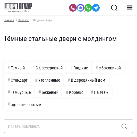
Главная
Каталог
Входные двери
Тёмные стальные двери с молдингом
Тёмный
С фрезеровкой
Гладкие
с боковиной
Стандарт
Утепленные
В деревянный дом
Тамбурные
Бежевый
Кортекс
На этаж
одностворчатые