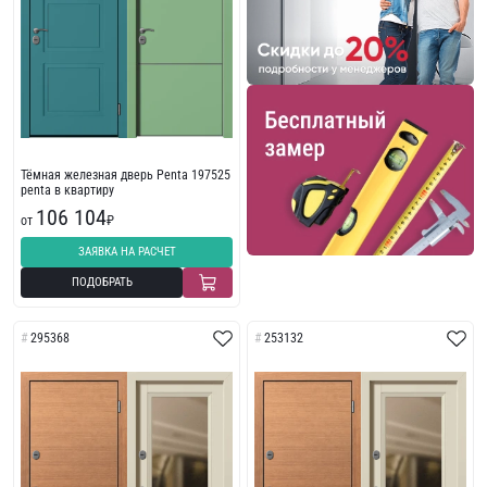
Тёмная железная дверь Penta 197525
penta в квартиру
106 104
от
₽
ЗАЯВКА НА РАСЧЕТ
ПОДОБРАТЬ
295368
253132