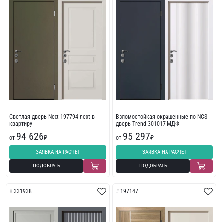
Светлая дверь Next 197794 next в
Взломостойкая окрашенные по NCS
квартиру
дверь Trend 301017 МДФ
94 626
95 297
от
₽
от
₽
ЗАЯВКА НА РАСЧЕТ
ЗАЯВКА НА РАСЧЕТ
ПОДОБРАТЬ
ПОДОБРАТЬ
331938
197147