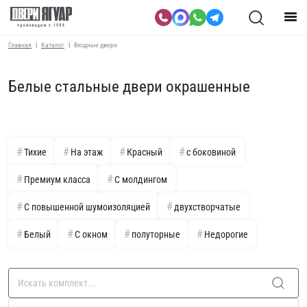
Главная
Каталог
Входные двери
Белые стальные двери окрашенные
Тихие
На этаж
Красный
с боковиной
Премиум класса
С молдингом
С повышенной шумоизоляцией
двухстворчатые
Белый
С окном
полуторные
Недорогие