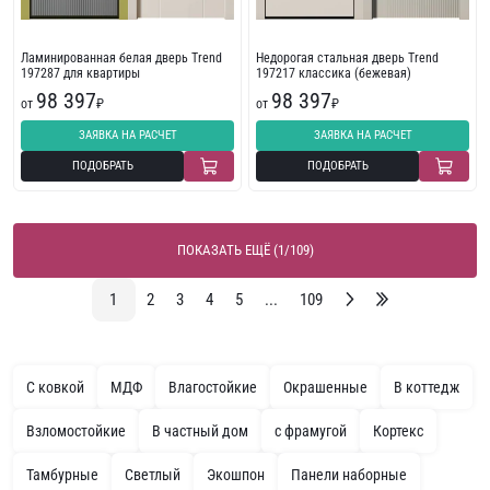
Ламинированная белая дверь Trend
Недорогая стальная дверь Trend
197287 для квартиры
197217 классика (бежевая)
98 397
98 397
от
₽
от
₽
ЗАЯВКА НА РАСЧЕТ
ЗАЯВКА НА РАСЧЕТ
ПОДОБРАТЬ
ПОДОБРАТЬ
ПОКАЗАТЬ ЕЩЁ (1/109)
1
2
3
4
5
...
109
С ковкой
МДФ
Влагостойкие
Окрашенные
В коттедж
Взломостойкие
В частный дом
с фрамугой
Кортекс
Тамбурные
Светлый
Экошпон
Панели наборные