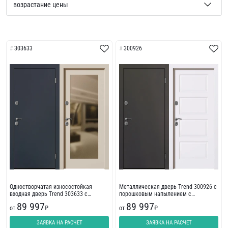
303633
300926
Одностворчатая износостойкая
Металлическая дверь Trend 300926 с
входная дверь Trend 303633 с
порошковым напылением с
фрезеровкой
износостойкой отделкой с
89 997
89 997
от
₽
фрезеровкой
от
₽
ЗАЯВКА НА РАСЧЕТ
ЗАЯВКА НА РАСЧЕТ