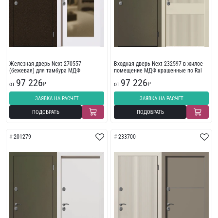
Железная дверь Next 270557
Входная дверь Next 232597 в жилое
(бежевая) для тамбура МДФ
помещение МДФ крашенные по Ral
97 226
97 226
от
₽
от
₽
ЗАЯВКА НА РАСЧЕТ
ЗАЯВКА НА РАСЧЕТ
ПОДОБРАТЬ
ПОДОБРАТЬ
201279
233700